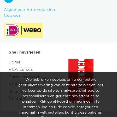
Algemene Voorwaarden
Cookies
Snel navigeren
Home
VCA cursus
Cursusoverzicht
We gebruiken cookies om u een betere
VCA examen
gebruikerservaring van deze site te bieden, het
verkeer op de site te analyseren, inhoud te
Over ons
personaliseren en gerichte advertenties te
Contact
plaatsen. Klik op akkoord om hiermee in te
stemmen. Indien u de cookie-categorieën
handmatig wilt instellen, kunt u deze beheren