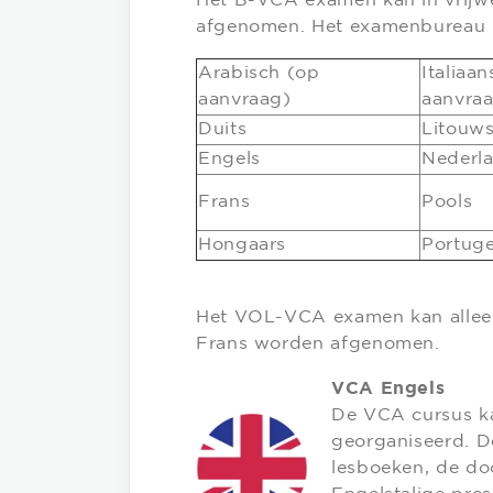
Het B-VCA examen kan in vrijwe
afgenomen. Het examenbureau k
Arabisch (op
Italiaan
aanvraag)
aanvra
Duits
Litouw
Engels
Nederl
Frans
Pools
Hongaars
Portug
Het VOL-VCA examen kan alleen 
Frans worden afgenomen.
VCA Engels
De VCA cursus ka
georganiseerd. D
lesboeken, de do