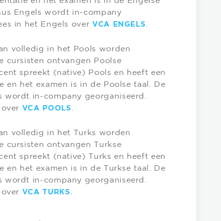
entatie en het examen is in de Engelse
sus Engels wordt in-company
ees in het Engels over
.
VCA ENGELS
n volledig in het Pools worden
e cursisten ontvangen Poolse
ent spreekt (native) Pools en heeft een
e en het examen is in de Poolse taal. De
s wordt in-company georganiseerd.
s over
.
VCA POOLS
n volledig in het Turks worden
e cursisten ontvangen Turkse
ent spreekt (native) Turks en heeft een
e en het examen is in de Turkse taal. De
s wordt in-company georganiseerd.
s over
.
VCA TURKS