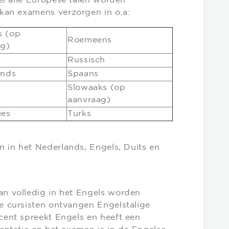
l alle Europese talen worden
an examens verzorgen in o.a:
s (op
Roemeens
ag)
s
Russisch
ands
Spaans
Slowaaks (op
aanvraag)
ees
Turks
in het Nederlands, Engels, Duits en
n volledig in het Engels worden
e cursisten ontvangen Engelstalige
cent spreekt Engels en heeft een