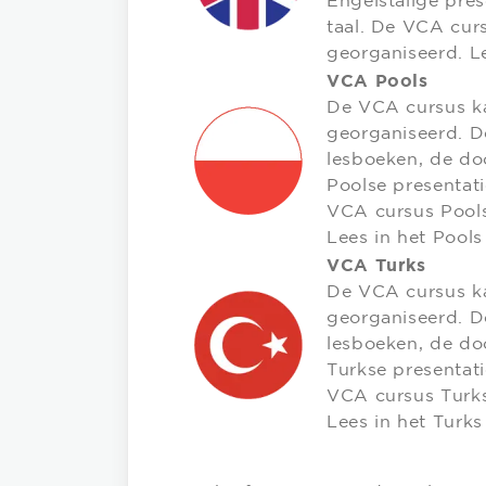
Engelstalige pres
taal. De VCA cur
georganiseerd. L
VCA Pools
De VCA cursus ka
georganiseerd. D
lesboeken, de doc
Poolse presentati
VCA cursus Pool
Lees in het Pool
VCA Turks
De VCA cursus ka
georganiseerd. D
lesboeken, de doc
Turkse presentati
VCA cursus Turk
Lees in het Turk