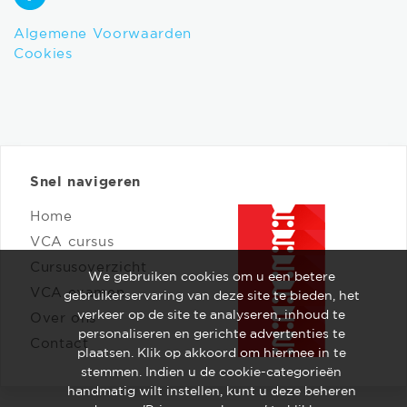
Algemene Voorwaarden
Cookies
Snel navigeren
Home
VCA cursus
Cursusoverzicht
We gebruiken cookies om u een betere
VCA examen
gebruikerservaring van deze site te bieden, het
verkeer op de site te analyseren, inhoud te
Over ons
personaliseren en gerichte advertenties te
Contact
plaatsen. Klik op akkoord om hiermee in te
stemmen. Indien u de cookie-categorieën
handmatig wilt instellen, kunt u deze beheren