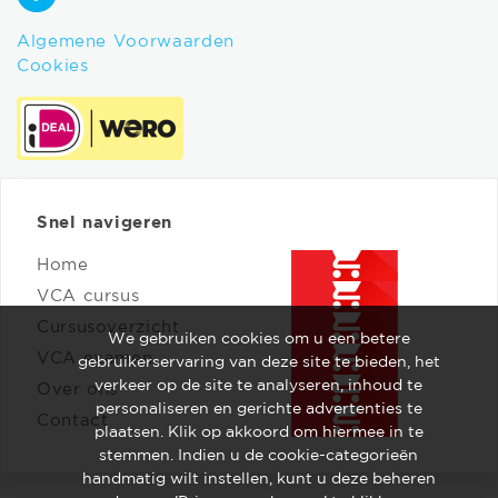
Algemene Voorwaarden
Cookies
Snel navigeren
Home
VCA cursus
Cursusoverzicht
We gebruiken cookies om u een betere
VCA examen
gebruikerservaring van deze site te bieden, het
verkeer op de site te analyseren, inhoud te
Over ons
personaliseren en gerichte advertenties te
Contact
plaatsen. Klik op akkoord om hiermee in te
stemmen. Indien u de cookie-categorieën
handmatig wilt instellen, kunt u deze beheren