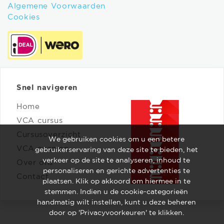
Algemene Voorwaarden
Cookies
Snel navigeren
Home
VCA cursus
Cursusoverzicht
We gebruiken cookies om u een betere
VCA examen
gebruikerservaring van deze site te bieden, het
verkeer op de site te analyseren, inhoud te
Over ons
personaliseren en gerichte advertenties te
Contact
plaatsen. Klik op akkoord om hiermee in te
stemmen. Indien u de cookie-categorieën
handmatig wilt instellen, kunt u deze beheren
door op 'Privacyvoorkeuren' te klikken.