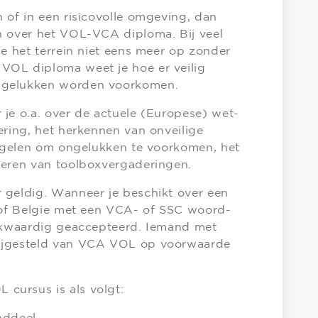
 of in een risicovolle omgeving, dan
n over het VOL-VCA diploma. Bij veel
je het terrein niet eens meer op zonder
VOL diploma weet je hoe er veilig
ngelukken worden voorkomen.
je o.a. over de actuele (Europese) wet-
ering, het herkennen van onveilige
regelen om ongelukken te voorkomen, het
seren van toolboxvergaderingen.
 geldig. Wanneer je beschikt over een
d of Belgie met een VCA- of SSC woord-
ijkwaardig geaccepteerd. Iemand met
ijgesteld van VCA VOL op voorwaarde
cursus is als volgt: