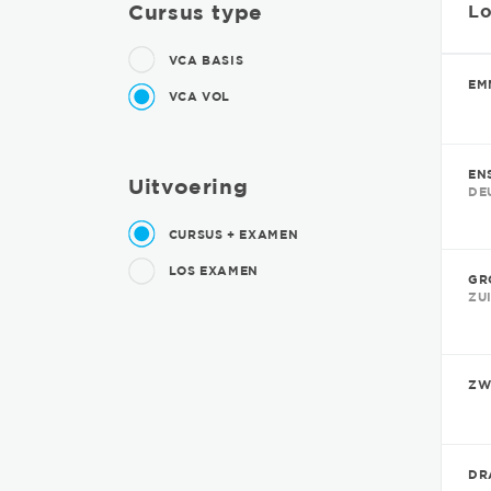
Cursus type
Lo
VCA BASIS
EM
VCA VOL
EN
Uitvoering
DE
CURSUS + EXAMEN
LOS EXAMEN
GR
ZU
ZW
DR