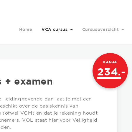
Home
VCA cursus
Cursusoverzicht
VANAF
234.
-
s + examen
l leidinggevende dan laat je met een
schikt over de basiskennis van
eu (ofwel VGM) en dat je rekening houdt
nemers. VOL staat hier voor Veiligheid
nden.