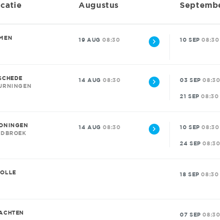
catie
Augustus
Septemb
MEN
19 AUG
08:30
10 SEP
08:30
SCHEDE
14 AUG
08:30
03 SEP
08:3
URNINGEN
21 SEP
08:30
ONINGEN
14 AUG
08:30
10 SEP
08:30
IDBROEK
24 SEP
08:3
OLLE
18 SEP
08:30
ACHTEN
07 SEP
08:3