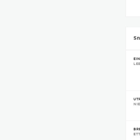
Sn
EI
LE
UT
NI
BR
ET