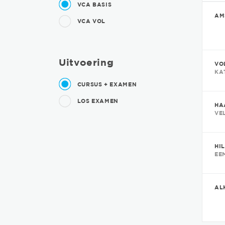
VCA BASIS
AM
VCA VOL
Uitvoering
VO
KA
CURSUS + EXAMEN
LOS EXAMEN
HA
VE
HI
EE
AL