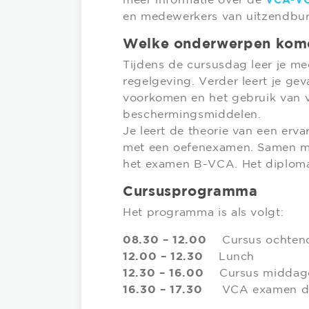
meer informatie over de
VCA-V
en medewerkers van uitzendbur
Welke onderwerpen kom
Tijdens de cursusdag leer je m
regelgeving. Verder leert je ge
voorkomen en het gebruik van v
beschermingsmiddelen.
Je leert de theorie van een erv
met een oefenexamen. Samen met
het examen B-VCA. Het diploma 
Cursusprogramma
Het programma is als volgt:
08.30 – 12.00
Cursus ochtend
12.00 – 12.30
Lunch
12.30 – 16.00
Cursus middag
16.30 – 17.30
VCA examen do