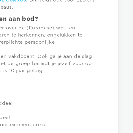
. Dit geldt ook voor zzp’ers
OL CURSUS
eaus.
en aan bod?
eer over de (Europese) wet- en
varen te herkennen, ongelukken te
erplichte persoonlijke
aren vakdocent. Ook ga je aan de slag
 de groep bereidt je jezelf voor op
is 10 jaar geldig.
deel
deel
or examenbureau