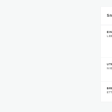
Sn
EI
LE
UT
NI
BR
ET