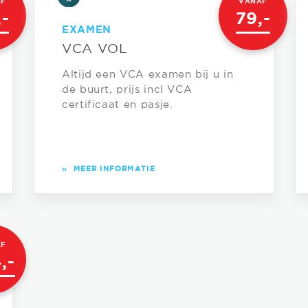
AF
VANAF
,-
79,-
EXAMEN
VCA VOL
Altijd een VCA examen bij u in
de buurt, prijs incl VCA
certificaat en pasje.
»
MEER INFORMATIE
AF
,-