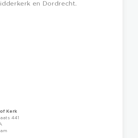
idderkerk en Dordrecht.
of Kerk
aats 441
A
dam