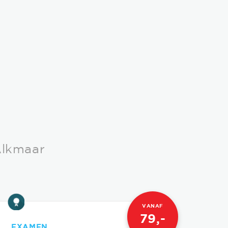
Alkmaar
VANAF
79,-
EXAMEN