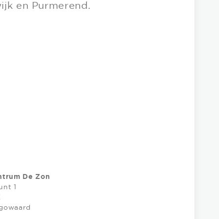
ijk en Purmerend.
ntrum De Zon
unt 1
K
gowaard