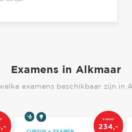
Examens in Alkmaar
 welke examens beschikbaar zijn in 
AF
VANAF
,-
234,-
CURSUS + EXAMEN