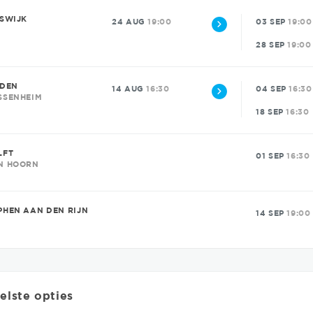
JSWIJK
24 AUG
19:00
03 SEP
19:00
28 SEP
19:00
IDEN
14 AUG
16:30
04 SEP
16:30
SSENHEIM
18 SEP
16:30
LFT
01 SEP
16:30
N HOORN
PHEN AAN DEN RIJN
14 SEP
19:00
elste opties