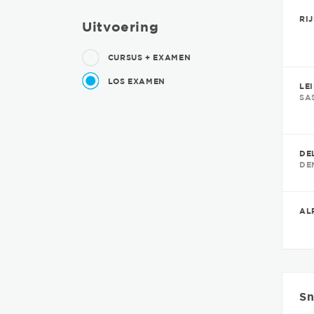
RI
Uitvoering
CURSUS + EXAMEN
LOS EXAMEN
LE
SA
DE
DE
AL
Sn