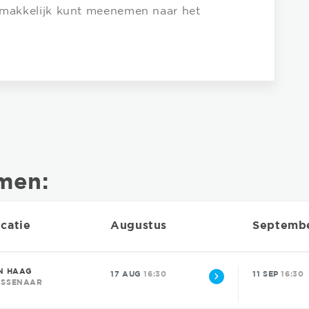
e makkelijk kunt meenemen naar het
men:
catie
Augustus
Septemb
N HAAG
17 AUG
16:30
11 SEP
16:30
SSENAAR