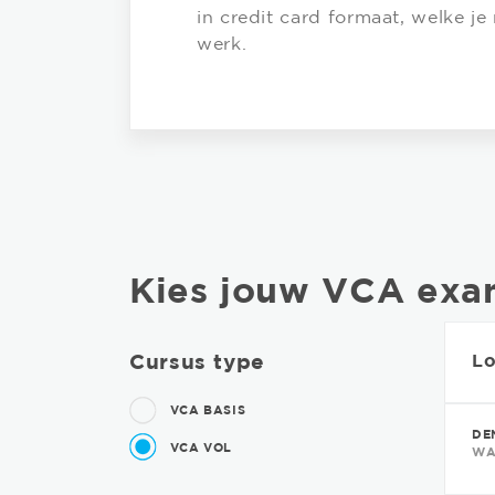
in credit card formaat, welke j
werk.
Kies jouw VCA exa
Cursus type
Lo
VCA BASIS
DE
VCA VOL
WA