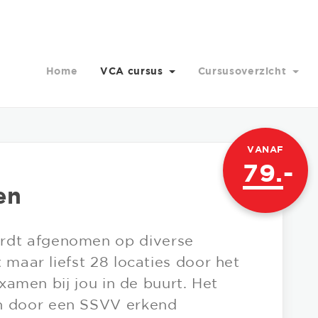
Home
VCA cursus
Cursusoverzicht
VANAF
79.
-
en
dt afgenomen op diverse
 maar liefst 28 locaties door het
examen bij jou in de buurt. Het
 door een SSVV erkend