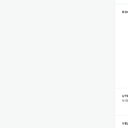
RO
UT
NI
VE