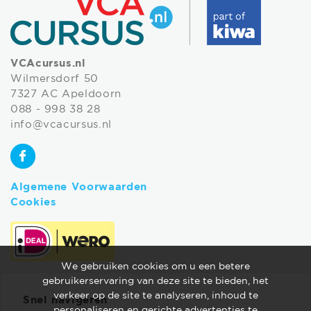
VCAcursus.nl
Wilmersdorf 50
7327 AC Apeldoorn
088 - 998 38 28
info@vcacursus.nl
Algemene Voorwaarden
Cookies
We gebruiken cookies om u een betere
gebruikerservaring van deze site te bieden, het
verkeer op de site te analyseren, inhoud te
Snel navigeren
personaliseren en gerichte advertenties te