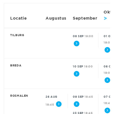
Okt
>
Locatie
Augustus
September
TILBURG
08 SEP
19:00
01 OK
19:00
BREDA
10 SEP
19:00
08 OK
19:00
ROSMALEN
26 AUG
09 SEP
18:45
07 OK
18:45
18:45
23 SEP
18:45